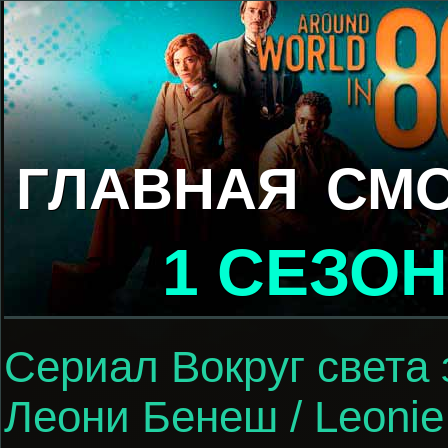
ГЛАВНАЯ
СМО
1 СЕЗОН
Сериал Вокруг света 
Леони Бенеш / Leonie