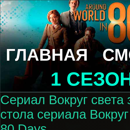
ГЛАВНАЯ
СМ
1 СЕЗО
Сериал Вокруг света 
стола сериала Вокруг 
80 Days