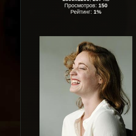
Просмотров:
150
Рейтинг:
1%