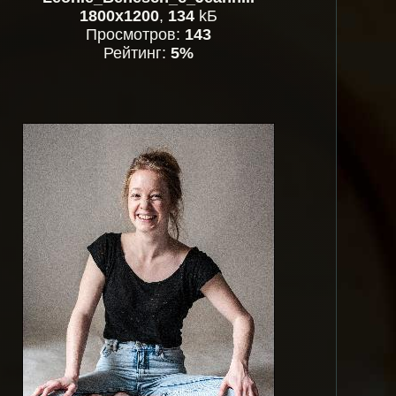
1800x1200
,
134
kБ
Просмотров:
143
Рейтинг:
5%