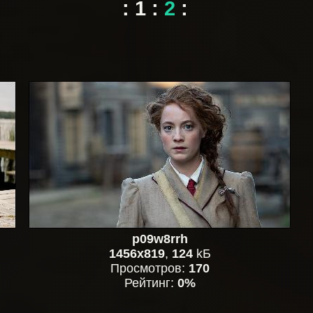
:
1
:
2
:
p09w8rrh
1456x819
,
124
kБ
Просмотров:
170
Рейтинг:
0%