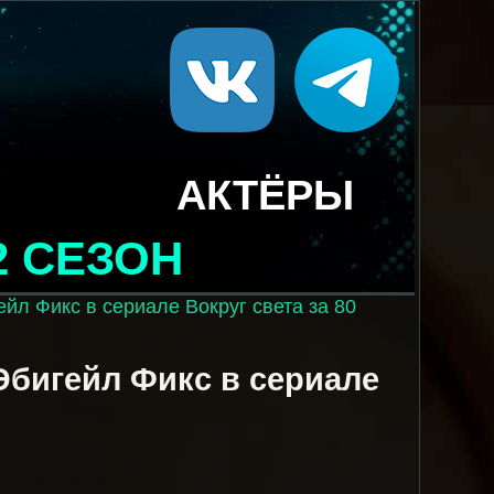
АКТЁРЫ
2 СЕЗОН
йл Фикс в сериале Вокруг света за 80
Эбигейл Фикс в сериале