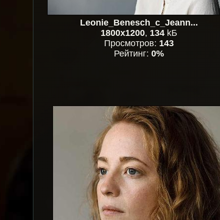
Leonie_Benesch_c_Jeann...
1800x1200
,
134
kБ
Просмотров:
143
Рейтинг:
0%