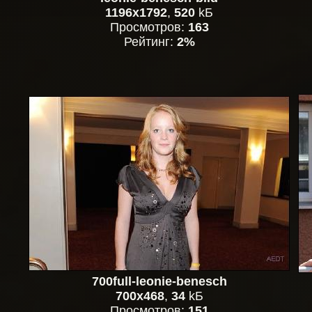
1196x1792
,
520
kБ
Просмотров:
163
Рейтинг:
2%
700full-leonie-benesch
700x468
,
34
kБ
Просмотров:
151