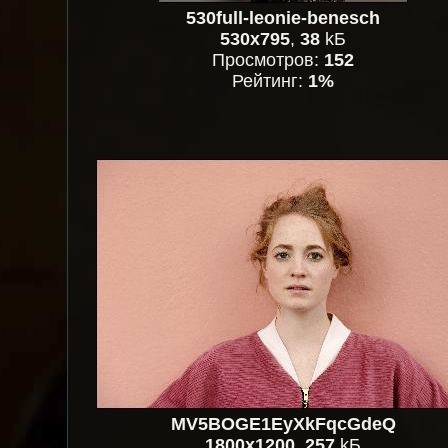
530full-leonie-benesch
530x795
,
38
kБ
Просмотров:
152
Рейтинг:
1%
MV5BOGE1EyXkFqcGdeQ
1800x1200
,
257
kБ