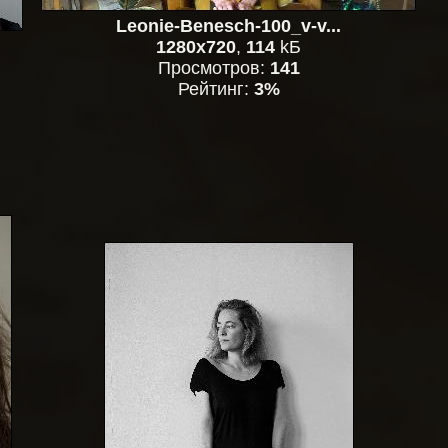
Leonie-Benesch-100_v-v...
1280x720
,
114
kБ
Просмотров:
141
Рейтинг:
3%