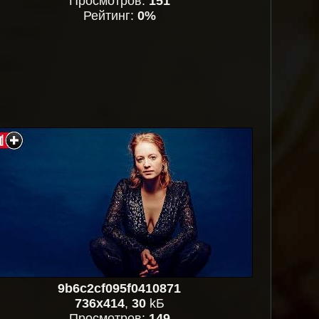
Просмотров:
151
Рейтинг:
0%
9b6c2cf095f0410871
736x414
,
30
kБ
Просмотров:
149