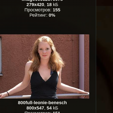
279x420
,
18
kБ
Просмотров:
155
Рейтинг:
0%
800full-leonie-benesch
800x547
,
54
kБ