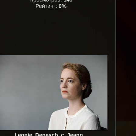
Рейтинг:
0%
Leonie_Benesch_c_Jeann...