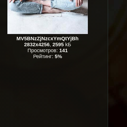
MV5BNzZjNzcxYmQtYjBh
2832x4256
,
2595
kБ
Просмотров:
141
Рейтинг:
5%