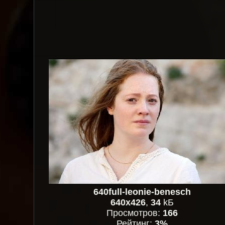
640full-leonie-benesch
640x426
,
34
kБ
Просмотров:
166
Рейтинг:
3%