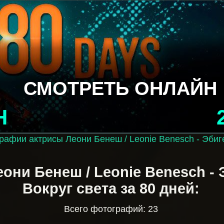
СМОТРЕТЬ ОНЛАЙН
Н
рафии актрисы Леони Бенеш / Leonie Benesch - Эбиге
они Бенеш / Leonie Benesch - 
Вокруг света за 80 дней:
Всего фотографий: 23